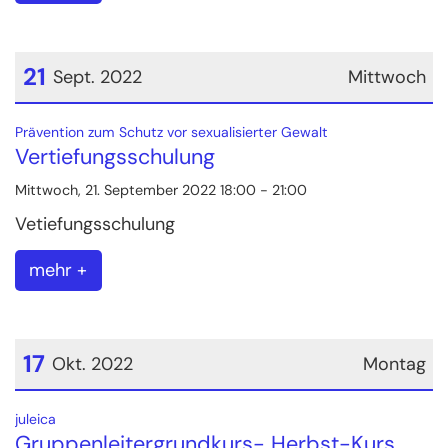
21
Sept. 2022
Mittwoch
Datum: 21. September 2022
:
Prävention zum Schutz vor sexualisierter Gewalt
Vertiefungsschulung
Mittwoch, 21. September 2022 18:00 - 21:00
Vetiefungsschulung
mehr +
17
Okt. 2022
Montag
Datum: 17. Oktober 2022
:
juleica
Gruppenleitergrundkurs- Herbst-Kurs