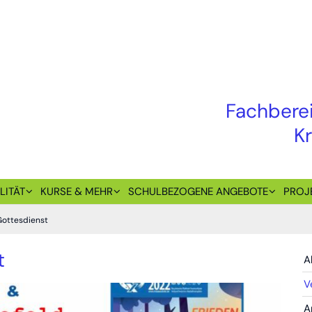
Fachberei
K
LITÄT
KURSE & MEHR
SCHULBEZOGENE ANGEBOTE
PROJ
Gottesdienst
t
A
V
A