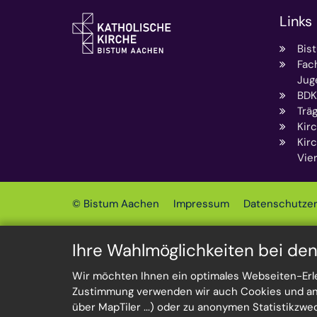
Links
Bis
Fac
Jug
BDK
Trä
Kirc
Kir
Vie
© Bistum Aachen
Impressum
Datenschutzer
Ihre Wahlmöglichkeiten bei de
Wir möchten Ihnen ein optimales Webseiten-Erleb
Zustimmung verwenden wir auch Cookies und ande
über MapTiler ...) oder zu anonymen Statistikzw