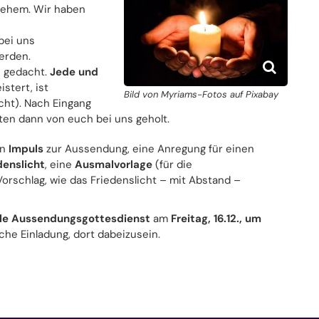
hlehem. Wir haben
bei uns
erden.
e gedacht.
Jede und
istert, ist
Bild von Myriams-Fotos auf Pixabay
cht). Nach Eingang
en dann von euch bei uns geholt.
en
Impuls
zur Aussendung, eine Anregung für einen
denslicht
, eine
Ausmalvorlage
(für die
rschlag, wie das Friedenslicht – mit Abstand –
ale Aussendungsgottesdienst
am
Freitag, 16.12., um
che Einladung, dort dabeizusein.