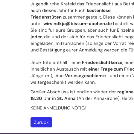
Jugendkirche Krefeld das Friedenslicht aus Bet
auch dieses Jahr für Euch
kostenlose
Friedenstüten
zusammengestellt. Diese können 
unter
wirsindkja@bistum-aachen.de
bestellt w
Sie sind für eure Gruppen, aber auch für Einzeln
jeder
, die und der sich für das Friedenslicht bege
eingeladen, mitzumachen (solange der Vorrat rei
und Bestätigung eurer Anmeldung werden die Tüt
Jede Tüte enthält eine
Friedenslichtkerze
, ein
inhaltlichen Austausch mit
einer Frage zum Frie
Jüngeren), eine
Vorlesegeschichte
und einen Vo
weitergeschenkt werden kann.
Großer Abschluss ist endlich wieder der
region
18.30
Uhr in
St. Anna
(An der Annakirche). Herzli
KEINE ANMELDUNG NÖTIG!
Zurück