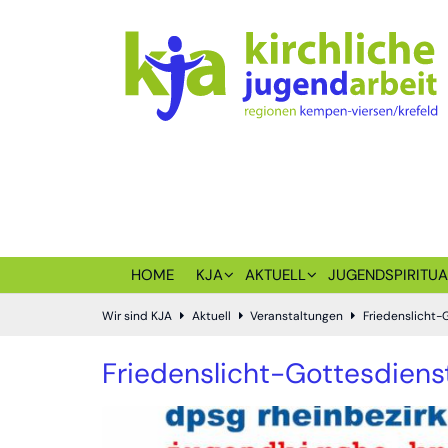
Zum Inhalt springen
HOME
KJA
AKTUELL
JUGENDSPIRITUA
Wir sind KJA
Aktuell
Veranstaltungen
Friedenslicht-
Friedenslicht-Gottesdiens