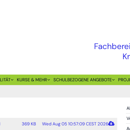
Fachberei
K
LITÄT
KURSE & MEHR
SCHULBEZOGENE ANGEBOTE
PROJ
A
V
1
369 KB
Wed Aug 05 10:57:09 CEST 2026
A