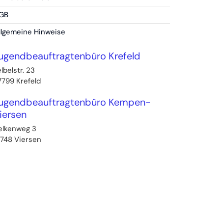
GB
llgemeine Hinweise
ugendbeauftragtenbüro Krefeld
lbelstr. 23
7799
Krefeld
ugendbeauftragtenbüro Kempen-
iersen
elkenweg 3
1748
Viersen