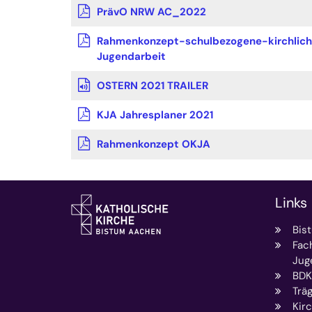
PrävO NRW AC_2022
Rahmenkonzept-schulbezogene-kirchlic
Jugendarbeit
OSTERN 2021 TRAILER
KJA Jahresplaner 2021
Rahmenkonzept OKJA
Links
Bis
Fac
Jug
BDK
Trä
Kirc