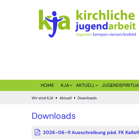
Zum Inhalt springen
HOME
KJA
AKTUELL
JUGENDSPIRITUA
Wir sind KJA
Aktuell
Downloads
Downloads
2026-06-11 Ausschreibung päd. FK KaRo1