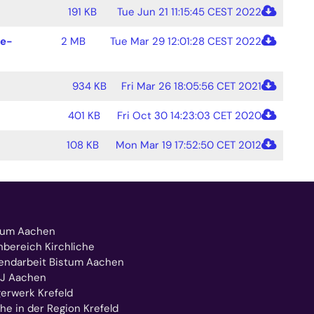
191 KB
Tue Jun 21 11:15:45 CEST 2022
he-
2 MB
Tue Mar 29 12:01:28 CEST 2022
934 KB
Fri Mar 26 18:05:56 CET 2021
401 KB
Fri Oct 30 14:23:03 CET 2020
108 KB
Mon Mar 19 17:52:50 CET 2012
tum Aachen
hbereich Kirchliche
endarbeit Bistum Aachen
J Aachen
gerwerk Krefeld
he in der Region Krefeld